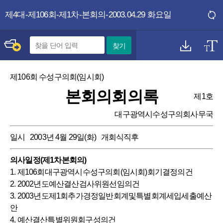
주메뉴 바로가기
본문 바로가기
제4대-제106회-제1차-본회의-2003.04.29 화요일
찾기
제106회 수성구의회(임시회)
본회의회의록
제1호
대구광역시수성구의회사무국
일시 2003년 4월 29일(화) 개회식직후
의사일정(제1차본회의)
1. 제106회대구광역시수성구의회(임시회)회기결정의건
2. 2002년도예산결산검사위원선임의건
3. 2003년도제1회추가경정일반회계및특별회계세입세출예산
안
4. 예산결산특별위원회구성의건