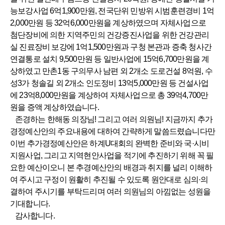
능보강사업 6억1,900만원, 전국단위 민방위 시범훈련경비 1억
2,000만원 등 32억6,000만원을 계상하였으며 자체사업으로
첨단장비에 의한 지역주민의 건강증진사업을 위한 건강관리
실 진료장비 보강에 1억1,500만원과 구청 본관과 증축 청사간
연결통로 설치 9,500만원 등 일반사업에 15억6,700만원을 계
상하였고 만촌1동 구의무사 남편 외 2개소 도로건설 8억원, 수
성3가 청솔길 외 2개소 인도정비 13억5,000만원 등 건설사업
에 23억8,000만원을 계상하여 자체사업으로 총 39억4,700만
원을 증액 계상하였습니다.
존경하는 한해동 의장님! 그리고 여러 의원님! 지금까지 추가
경정예산안의 주요내용에 대하여 간략하게 말씀드렸습니다만
이번 추가경정예산안은 하계U대회의 완벽한 준비와 국·시비
지원사업, 그리고 지역현안사업을 적기에 추진하기 위해 꼭 필
요한 예산이오니 본 추경예산안의 배경과 취지를 널리 이해하
여 주시고 구정이 원활히 추진될 수 있도록 원안대로 심의·의
결하여 주시기를 부탁드리며 여러 의원님의 아낌없는 성원을
기대합니다.
감사합니다.