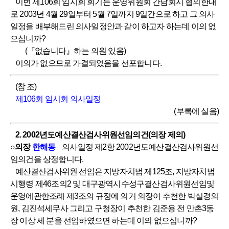
이번 제106회 임시회 회기는 운영위원회 간담회시 협의한대
로 2003년 4월 29일부터 5월 7일까지 9일간으로 하고 그 의사
일정을 배부해드린 의사일정안과 같이 하고자 하는데 이의 없
으십니까?
(『없습니다』하는 의원 있음)
이의가 없으므로 가결되었음을 선포합니다.
(참 조)
제106회 임시회 의사일정
(부록에 실음)
2. 2002년도예산결산검사위원선임의건(의장 제의)
○의장
한해동
의사일정 제2항 2002년도예산결산검사위원선
임의건을 상정합니다.
예산결산검사위원 선임은 지방자치법 제125조, 지방자치법
시행령 제46조의2 및 대구광역시수성구결산검사위원선임및
운영에관한조례 제3조의 규정에 의거 의장이 추천한 박실경의
원, 김진석세무사 그리고 구청장이 추천한 김준용 전 만촌3동
장 이상 세 분을 선임하였으면 하는데 이의 없으십니까?