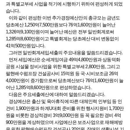
과 특별교부세 사업을 적기에 시행하기 위하여 편성하게 되었
습니다.
이와 같이 편성한 이번 추가경정예산안의 총규모는 금년도
당초예산 1,250억7,500만원보다 76억1,600만원이 늘어난
1,326억9,100만원이며 늘어난 예산은 전부 일반회계로써
1,285억8,600만원이고 특별회계는 당초예산 대비 변동없이
41억500만원입니다.
그러면 일반회계세입세출의 주요내용을 말씀드리겠습니다.
먼저 세입예산은 순세계잉여금 49억4,800만원과 상동덕화
공원 시설물 정비사업을 위한 특별교부세 2,800만원, 그리고
팔현배수펌프장 건설공사비 15억원 등 국·시비보조금 26억
4,000만원이 증가함으로써 당초예산보다 76억1,600만원이 늘
어난 1,285억8,600만원으로 편성하였습니다.
다음은 주요세출예산에 대하여 말씀드리겠습니다.
경상예산은 출산 및 육아휴직에 따른 대체인력 인부임 등 인
건비 1,900만원과 하계U대회 준비를 위한 행사지원비 1,700만
원을 비롯한 경상적경비 3억9,000만원 등 꼭 필요한 경비 4억
900만원을 계상하였으며 사업예산은 보조사업으로 재해예방
을 위한 팔현배수펌프장 건설공사 20억원, 장애인 생활시설 기