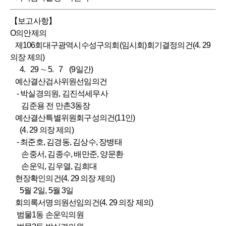
【보고사항】
O의안제의
제106회대구광역시수성구의회(임시회)회기결정의건(4. 29
의장 제의)
4. 29 ∼ 5. 7 (9일간)
예산결산검사위원선임의건
- 박실경의원, 김진석세무사
김준용 전 만촌3동장
예산결산특별위원회구성의건(11인)
(4. 29 의장 제의)
- 최준호, 김경동, 김상수, 장병태
손중서, 김종수, 배만준, 양문환
손운익, 김우열, 김희대
현장확인의건(4. 29 의장 제의)
5월 2일, 5월 3일
회의록서명의원선임의건(4. 29 의장 제의)
범물1동 손운익의원