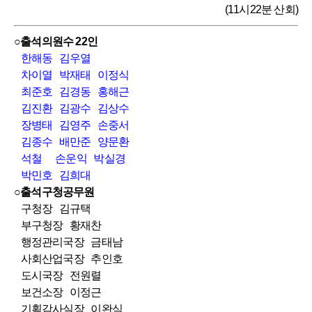
(11시22분 산회)
○출석의원수 22인
한해동
김우열
차이열
박재태
이정식
최준호
김경동
홍해근
김진환
김광수
김상수
장병태
김영주
손중서
김종수
배만준
양문환
석철
손운익
박실경
박민호
김희대
○출석구청공무원
구청장 김규택
부구청장 황재찬
행정관리국장 금태남
사회산업국장 추인호
도시국장 전원렬
보건소장 이정근
기획감사실장 이완식