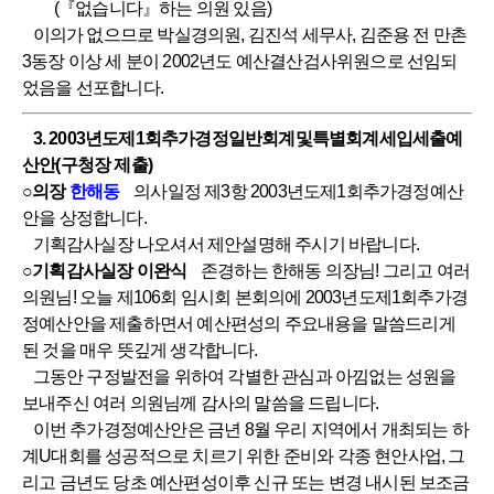
(『없습니다』하는 의원 있음)
이의가 없으므로 박실경의원, 김진석 세무사, 김준용 전 만촌
3동장 이상 세 분이 2002년도 예산결산검사위원으로 선임되
었음을 선포합니다.
3. 2003년도제1회추가경정일반회계및특별회계세입세출예
산안(구청장 제출)
○의장
한해동
의사일정 제3항 2003년도제1회추가경정예산
안을 상정합니다.
기획감사실장 나오셔서 제안설명해 주시기 바랍니다.
○기획감사실장 이완식
존경하는 한해동 의장님! 그리고 여러
의원님! 오늘 제106회 임시회 본회의에 2003년도제1회추가경
정예산안을 제출하면서 예산편성의 주요내용을 말씀드리게
된 것을 매우 뜻깊게 생각합니다.
그동안 구정발전을 위하여 각별한 관심과 아낌없는 성원을
보내주신 여러 의원님께 감사의 말씀을 드립니다.
이번 추가경정예산안은 금년 8월 우리 지역에서 개최되는 하
계U대회를 성공적으로 치르기 위한 준비와 각종 현안사업, 그
리고 금년도 당초 예산편성이후 신규 또는 변경 내시된 보조금