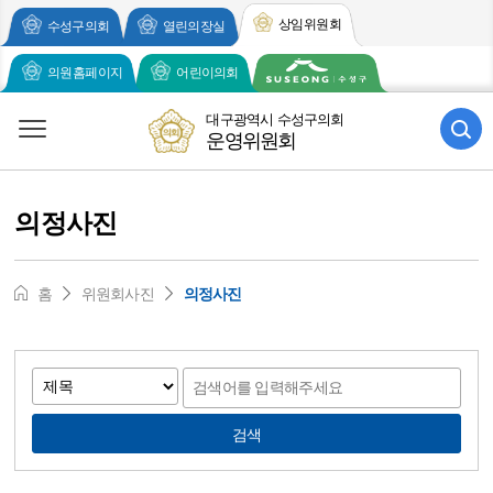
주메뉴 바로가기
본문 바로가기
상임위원회
수성구의회
열린의장실
의원홈페이지
어린이의회
대구광역시 수성구의회
운영위원회
의정사진
홈
위원회사진
의정사진
검색