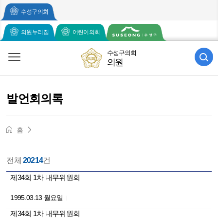
주메뉴 바로가기
본문 바로가기
수성구의회
의원누리집
어린이의회
수성구의회
의원
발언회의록
홈
전체
20214
건
제34회 1차 내무위원회
1995.03.13 월요일
제34회 1차 내무위원회